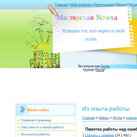
Главная
|
Мой профиль
|
Регистрация
|
Выход
|
Вход
М
а
с
т
е
р
с
к
а
я
У
с
п
е
х
а
- Успешен тот, кто верит в свой
успех
Вы вошли как
Гость
Группа
"
Гости
"
Из опыта работы
Меню сайта
Главная
»
Файлы
»
Детям
»
помощь
Главная страница
Обо мне и о моей работе
Памятка работы над оши
Из опыта работы
[
Скачать с сервера
(24.1 Kb) ]