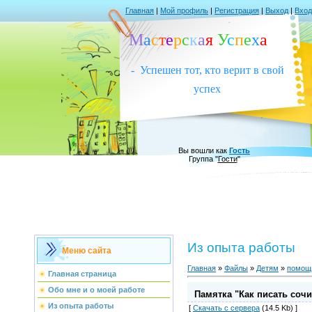
Главная
|
Мой профиль
|
Регистрация
|
Выход
|
Вход
М
а
с
т
е
р
с
к
а
я
У
с
п
е
х
а
- Успешен тот, кто верит в свой
успех
Вы вошли как
Гость
Группа
"
Гости
"
Из опыта работы
Меню сайта
Главная
»
Файлы
»
Детям
»
помощь
Главная страница
Обо мне и о моей работе
Памятка "Как писать соч
Из опыта работы
[
Скачать с сервера
(14.5 Kb) ]